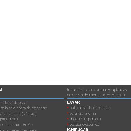
M
tratamientos en cortinas y tapizados
in situ
, sin desmontar (o en el taller)
LAVAR
ara telón de boca
•
butacas y sillas tapizadas
ara la caja negra de escenario
•
cortinas, telones
n en el taller (o
in situ
)
•
moquetas, paredes
ara la sala
•
vestuario escénico
dos de butacas
in situ
IGNIFUGAR
ñir cortinajes y vestuario