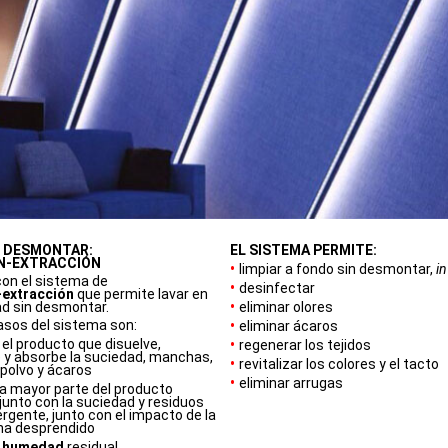
N DESMONTAR:
EL SISTEMA PERMITE:
N-EXTRACCIÓN
•
limpiar a fondo sin desmontar,
in
on el sistema de
•
desinfectar
-extracción
que permite lavar en
•
ad sin desmontar.
eliminar olores
•
asos del sistema son:
eliminar ácaros
•
el producto que disuelve,
regenerar los tejidos
 y absorbe la suciedad, manchas,
•
revitalizar los colores y el tacto
 polvo y ácaros
•
eliminar arrugas
a mayor parte del producto
junto con la suciedad y residuos
ergente, junto con el impacto de la
ha desprendido
r humedad
residual