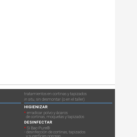
tratamientos en cortinas y tapizados
in situ
, sin desmontar (o en el taller)
HIGIENIZAR
•
erradicar polvo y ácaros
de cortinas, moquetas y tapizados
DESINFECTAR
•
Si Bac-Pure®
- desinfección de cortinas, tapizados
y superficies porosas