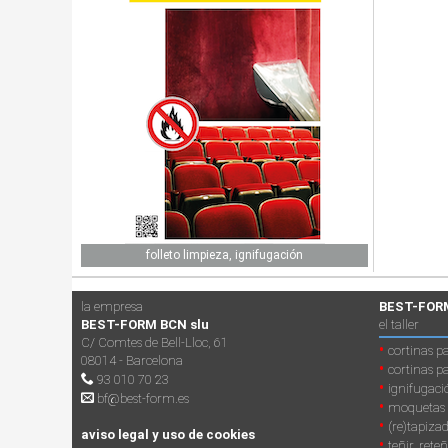
folleto limpieza, ignifugación
la empresa
BEST-FOR
BEST-FORM BCN slu
el taller
C/ Comtes de Bell-Lloc, 61
•
cortinas p
08014 - Barcelona
•
cortinas p
93 010 70 23
•
ignifugació
bf@best-form.es
•
moquetas p
•
(re)tapiza
aviso legal y uso de cookies
•
teñir, rete