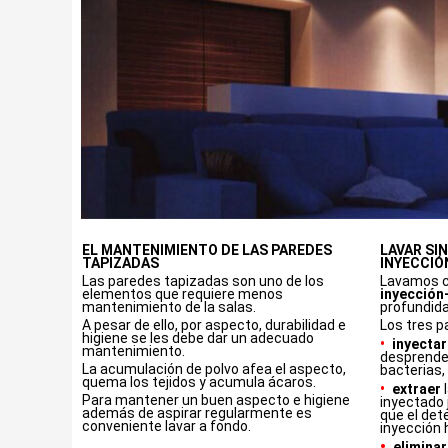
EL MANTENIMIENTO DE LAS PAREDES
LAVAR SI
TAPIZADAS
INYECCIÓ
Las paredes tapizadas son uno de los
Lavamos c
elementos que requiere menos
inyección
mantenimiento de la salas.
profundid
A pesar de ello, por aspecto, durabilidad e
Los tres p
higiene se les debe dar un adecuado
•
inyectar
mantenimiento.
desprende
La acumulación de polvo afea el aspecto,
bacterias,
quema los tejidos y acumula ácaros.
•
extraer
l
Para mantener un buen aspecto e higiene
inyectado 
además de aspirar regularmente es
que el det
conveniente lavar a fondo.
inyección 
•
elimina